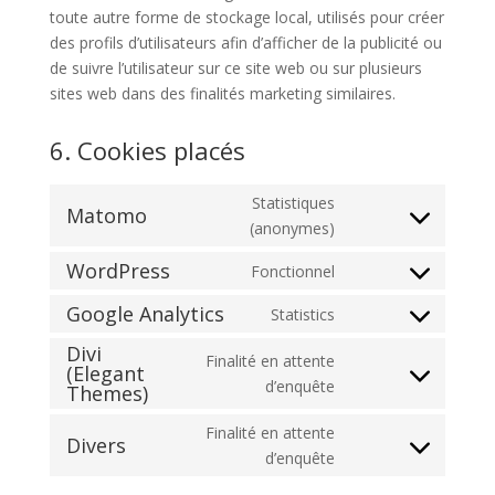
toute autre forme de stockage local, utilisés pour créer
des profils d’utilisateurs afin d’afficher de la publicité ou
de suivre l’utilisateur sur ce site web ou sur plusieurs
sites web dans des finalités marketing similaires.
6. Cookies placés
Statistiques
Matomo
Consent
(anonymes)
to
WordPress
Fonctionnel
service
Consent
matomo
to
Google Analytics
Statistics
Consent
service
Divi
to
wordpress
Finalité en attente
(Elegant
service
Consent
d’enquête
Themes)
google-
to
analytics
Finalité en attente
service
Divers
Consent
d’enquête
divi-
to
(elegant-